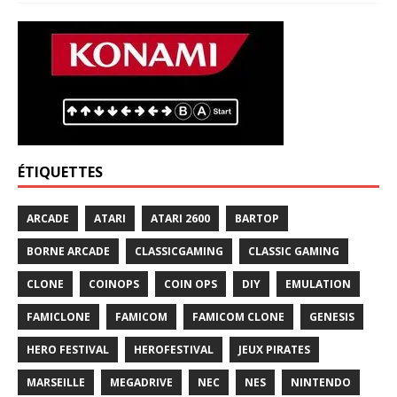
ÉTIQUETTES
ARCADE
ATARI
ATARI 2600
BARTOP
BORNE ARCADE
CLASSICGAMING
CLASSIC GAMING
CLONE
COINOPS
COIN OPS
DIY
EMULATION
FAMICLONE
FAMICOM
FAMICOM CLONE
GENESIS
HERO FESTIVAL
HEROFESTIVAL
JEUX PIRATES
MARSEILLE
MEGADRIVE
NEC
NES
NINTENDO