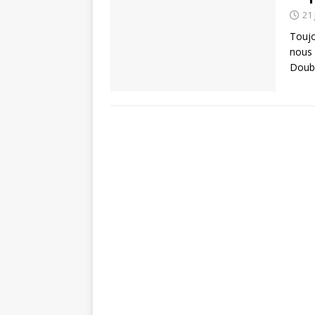
21 
Toujo
nous 
Doub