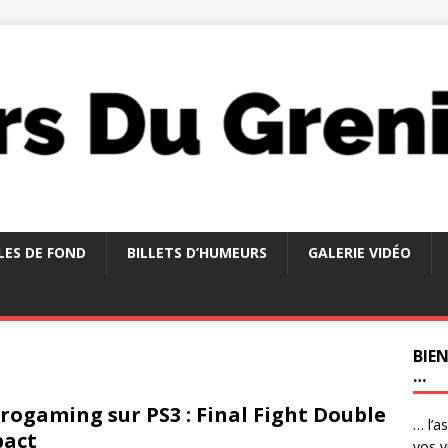
LES DE FOND
BILLETS D’HUMEURS
GALERIE VIDÉO
BIE
…
rogaming sur PS3 : Final Fight Double
… l’a
pact
vos v