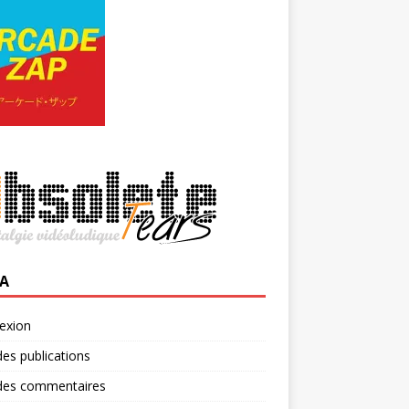
A
exion
des publications
 des commentaires