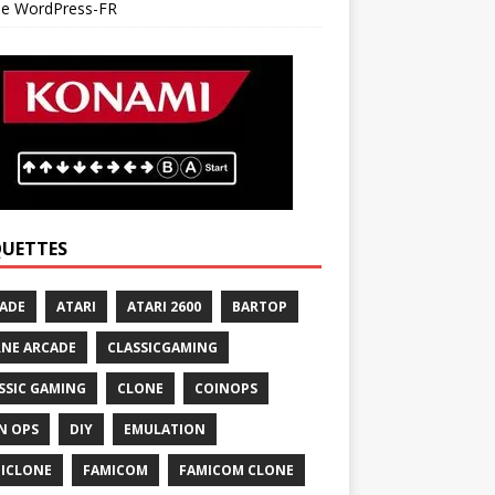
 de WordPress-FR
QUETTES
ADE
ATARI
ATARI 2600
BARTOP
NE ARCADE
CLASSICGAMING
SSIC GAMING
CLONE
COINOPS
N OPS
DIY
EMULATION
ICLONE
FAMICOM
FAMICOM CLONE