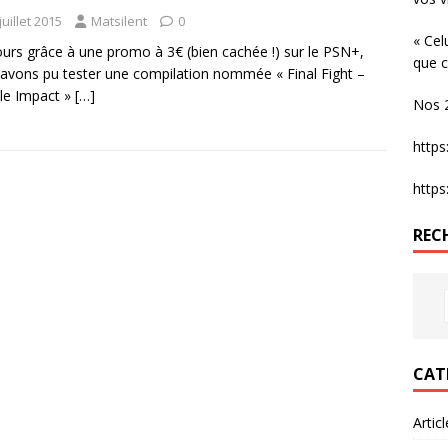
juillet 2015
Matsilent
0
« Cel
urs grâce à une promo à 3€ (bien cachée !) sur le PSN+,
que c
avons pu tester une compilation nommée « Final Fight –
le Impact »
[…]
Nos 2
http
http
REC
CAT
Artic