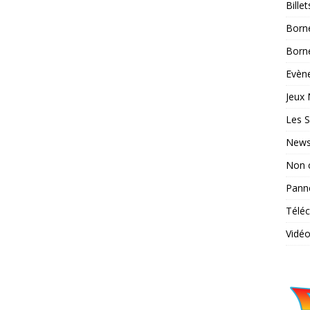
Bille
Born
Borne
Evène
Jeux 
Les S
News
Non 
Pann
Télé
Vidé