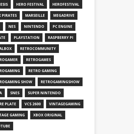
ESIS
HERO FESTIVAL
HEROFESTIVAL
X PIRATES
MARSEILLE
MEGADRIVE
NES
NINTENDO
PC ENGINE
ATE
PLAYSTATION
RASPBERRY PI
ALBOX
RETROCOMMUNITY
ROGAMER
RETROGAMES
ROGAMING
RETRO GAMING
ROGAMING SHOW
RETROGAMINGSHOW
A
SNES
SUPER NINTENDO
RE PLATE
VCS 2600
VINTAGEGAMING
TAGE GAMING
XBOX ORIGINAL
UTUBE