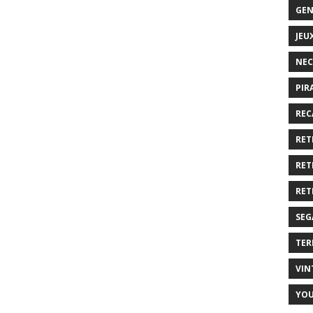
GEN
JEU
NEC
PIR
REC
RET
RET
RET
SEG
TER
VIN
YO