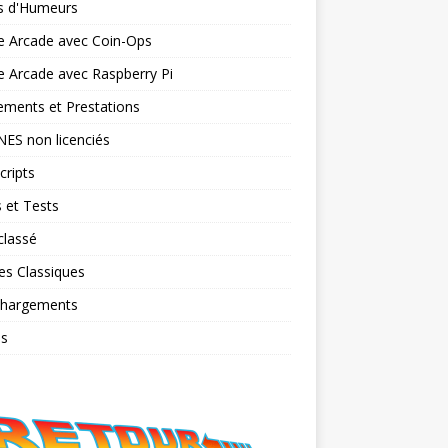
ts d'Humeurs
e Arcade avec Coin-Ops
 Arcade avec Raspberry Pi
ments et Prestations
NES non licenciés
cripts
 et Tests
classé
es Classiques
chargements
os