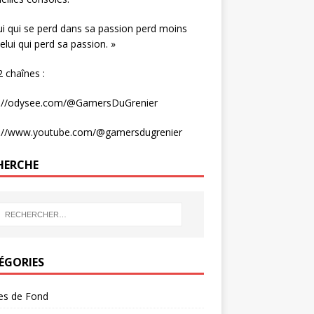
ui qui se perd dans sa passion perd moins
elui qui perd sa passion. »
 chaînes :
s://odysee.com/@GamersDuGrenier
s://www.youtube.com/@gamersdugrenier
HERCHE
ÉGORIES
les de Fond