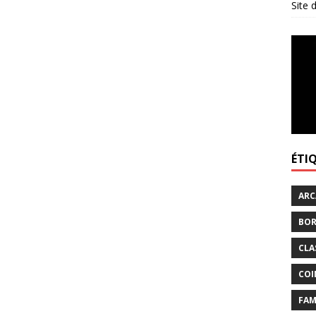
Site
ÉTI
ARC
BOR
CLA
COI
FAM