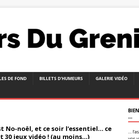
LES DE FOND
BILLETS D’HUMEURS
GALERIE VIDÉO
BIE
…
st No-noël, et ce soir l’essentiel… ce
… l’a
t 30 jeux vidéo ! (au moins…)
vos v