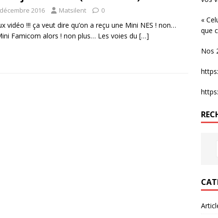
 décembre 2016
Matsilent
0
« Cel
ux vidéo !!! ça veut dire qu’on a reçu une Mini NES ! non…
que c
ini Famicom alors ! non plus… Les voies du
[…]
Nos 2
http
http
REC
CAT
Artic