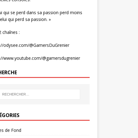
ui qui se perd dans sa passion perd moins
elui qui perd sa passion. »
 chaînes :
s://odysee.com/@GamersDuGrenier
s://www.youtube.com/@gamersdugrenier
HERCHE
ÉGORIES
les de Fond