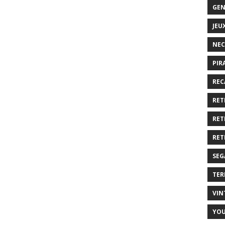
GEN
JEU
NEC
PIR
REC
RET
RET
RET
SEG
TER
VIN
YO