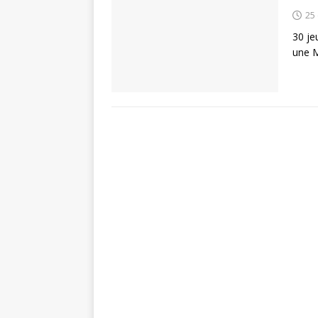
25
30 je
une M