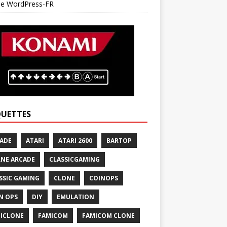
 de WordPress-FR
QUETTES
ADE
ATARI
ATARI 2600
BARTOP
NE ARCADE
CLASSICGAMING
SSIC GAMING
CLONE
COINOPS
N OPS
DIY
EMULATION
ICLONE
FAMICOM
FAMICOM CLONE