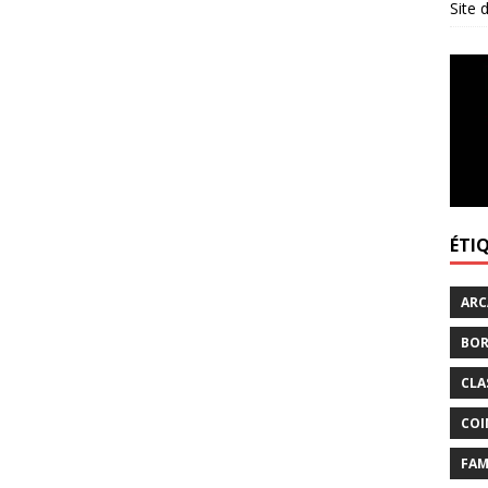
Site
ÉTI
ARC
BOR
CLA
COI
FAM