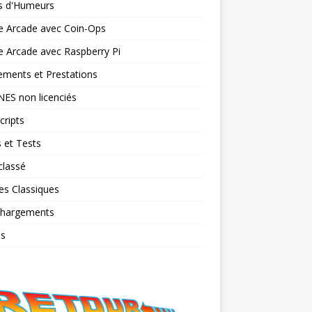
ts d'Humeurs
e Arcade avec Coin-Ops
 Arcade avec Raspberry Pi
ments et Prestations
NES non licenciés
cripts
 et Tests
classé
es Classiques
chargements
os