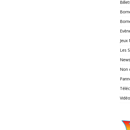
Bille
Born
Borne
Evène
Jeux 
Les S
News
Non 
Pann
Télé
Vidé