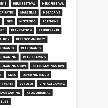
ESIS
HERO FESTIVAL
HEROFESTIVAL
X PIRATES
MARSEILLE
MEGADRIVE
NES
NINTENDO
PC ENGINE
ATE
PLAYSTATION
RASPBERRY PI
ALBOX
RETROCOMMUNITY
ROGAMER
RETROGAMES
ROGAMING
RETRO GAMING
ROGAMING SHOW
RETROGAMINGSHOW
A
SNES
SUPER NINTENDO
RE PLATE
VCS 2600
VINTAGEGAMING
TAGE GAMING
XBOX ORIGINAL
UTUBE