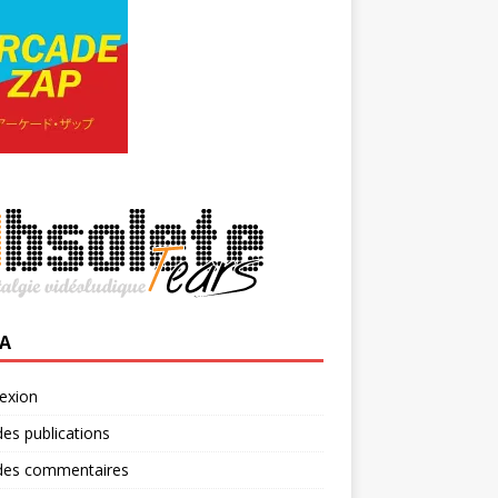
A
exion
des publications
 des commentaires