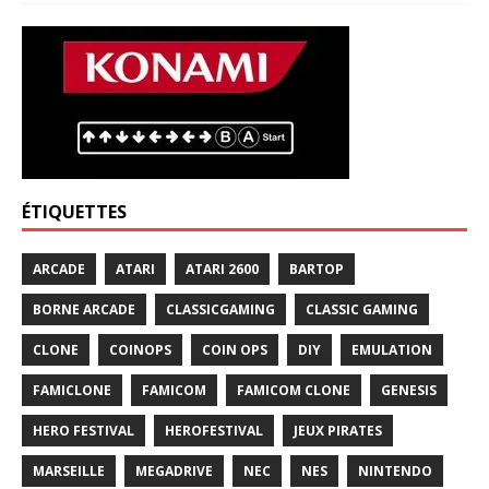
ÉTIQUETTES
ARCADE
ATARI
ATARI 2600
BARTOP
BORNE ARCADE
CLASSICGAMING
CLASSIC GAMING
CLONE
COINOPS
COIN OPS
DIY
EMULATION
FAMICLONE
FAMICOM
FAMICOM CLONE
GENESIS
HERO FESTIVAL
HEROFESTIVAL
JEUX PIRATES
MARSEILLE
MEGADRIVE
NEC
NES
NINTENDO