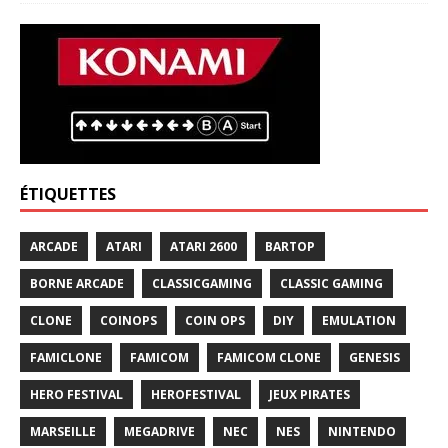
ÉTIQUETTES
ARCADE
ATARI
ATARI 2600
BARTOP
BORNE ARCADE
CLASSICGAMING
CLASSIC GAMING
CLONE
COINOPS
COIN OPS
DIY
EMULATION
FAMICLONE
FAMICOM
FAMICOM CLONE
GENESIS
HERO FESTIVAL
HEROFESTIVAL
JEUX PIRATES
MARSEILLE
MEGADRIVE
NEC
NES
NINTENDO