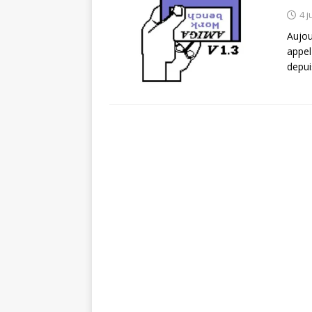
4 j
Aujour
appel
depui