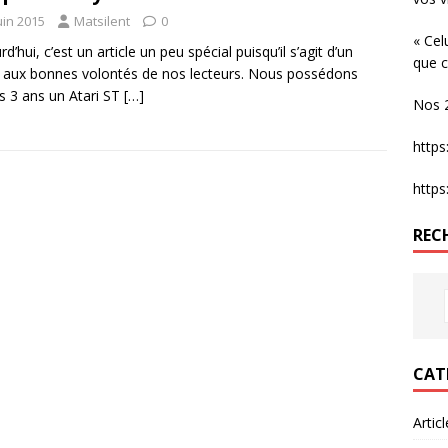
uin 2015
Matsilent
0
« Cel
d’hui, c’est un article un peu spécial puisqu’il s’agit d’un
que c
 aux bonnes volontés de nos lecteurs. Nous possédons
s 3 ans un Atari ST
[…]
Nos 2
http
http
REC
CAT
Artic