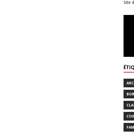
Site
ÉTI
ARC
BOR
CLA
COI
FAM