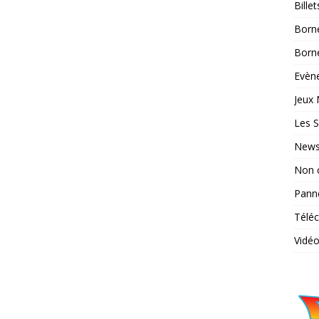
Bille
Born
Borne
Evène
Jeux 
Les S
News
Non 
Pann
Télé
Vidé