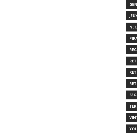
GEN
JEU
NEC
PIR
REC
RET
RET
RET
SEG
TER
VIN
YO