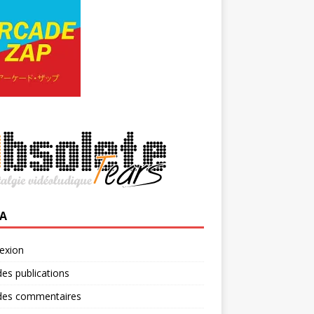
A
exion
des publications
 des commentaires