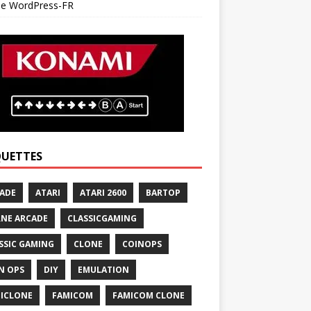
 de WordPress-FR
QUETTES
ADE
ATARI
ATARI 2600
BARTOP
NE ARCADE
CLASSICGAMING
SSIC GAMING
CLONE
COINOPS
N OPS
DIY
EMULATION
ICLONE
FAMICOM
FAMICOM CLONE