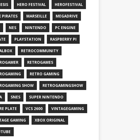
ESIS
HERO FESTIVAL
HEROFESTIVAL
X PIRATES
MARSEILLE
MEGADRIVE
NES
NINTENDO
PC ENGINE
ATE
PLAYSTATION
RASPBERRY PI
ALBOX
RETROCOMMUNITY
ROGAMER
RETROGAMES
ROGAMING
RETRO GAMING
ROGAMING SHOW
RETROGAMINGSHOW
A
SNES
SUPER NINTENDO
RE PLATE
VCS 2600
VINTAGEGAMING
TAGE GAMING
XBOX ORIGINAL
UTUBE