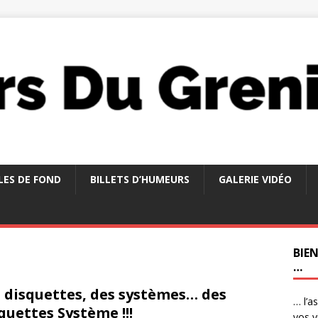
LES DE FOND
BILLETS D’HUMEURS
GALERIE VIDÉO
BIE
…
 disquettes, des systèmes… des
… l’a
quettes Système !!!
vos v