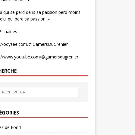
ui qui se perd dans sa passion perd moins
elui qui perd sa passion. »
 chaînes :
s://odysee.com/@GamersDuGrenier
s://www.youtube.com/@gamersdugrenier
HERCHE
ÉGORIES
les de Fond