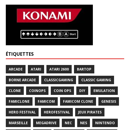
ÉTIQUETTES
ARCADE
ATARI
ATARI 2600
BARTOP
BORNE ARCADE
CLASSICGAMING
CLASSIC GAMING
CLONE
COINOPS
COIN OPS
DIY
EMULATION
FAMICLONE
FAMICOM
FAMICOM CLONE
GENESIS
HERO FESTIVAL
HEROFESTIVAL
JEUX PIRATES
MARSEILLE
MEGADRIVE
NEC
NES
NINTENDO