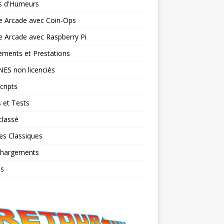
ts d'Humeurs
e Arcade avec Coin-Ops
 Arcade avec Raspberry Pi
ments et Prestations
NES non licenciés
cripts
 et Tests
classé
es Classiques
chargements
os