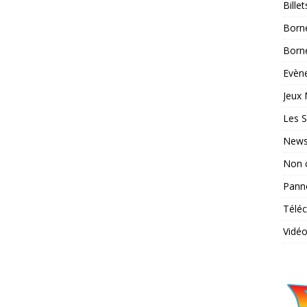
Bille
Born
Borne
Evène
Jeux 
Les S
News
Non 
Pann
Télé
Vidé