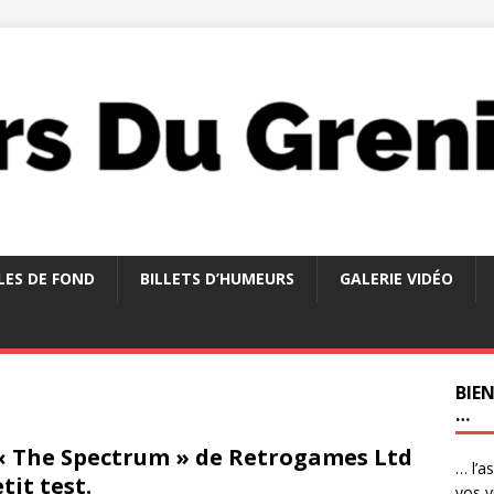
LES DE FOND
BILLETS D’HUMEURS
GALERIE VIDÉO
BIE
…
« The Spectrum » de Retrogames Ltd
… l’a
etit test.
vos v