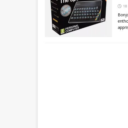
18
Bonjo
entho
appri