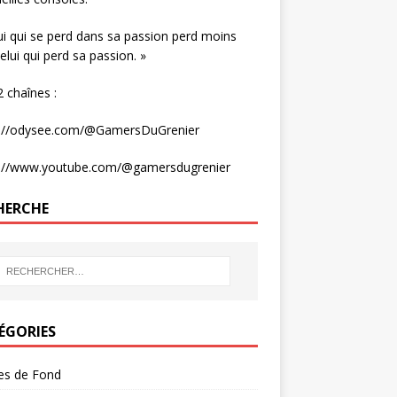
ui qui se perd dans sa passion perd moins
elui qui perd sa passion. »
 chaînes :
s://odysee.com/@GamersDuGrenier
s://www.youtube.com/@gamersdugrenier
HERCHE
ÉGORIES
les de Fond