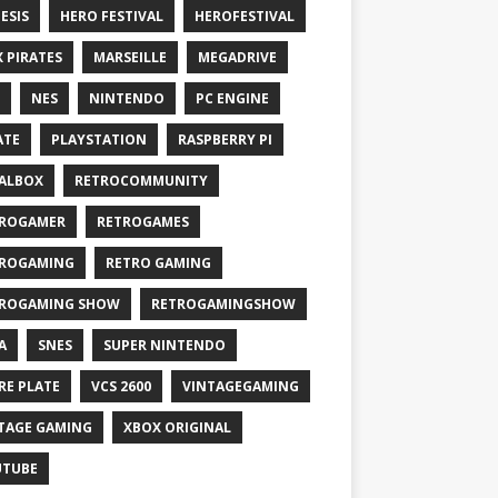
ESIS
HERO FESTIVAL
HEROFESTIVAL
X PIRATES
MARSEILLE
MEGADRIVE
NES
NINTENDO
PC ENGINE
ATE
PLAYSTATION
RASPBERRY PI
ALBOX
RETROCOMMUNITY
ROGAMER
RETROGAMES
ROGAMING
RETRO GAMING
ROGAMING SHOW
RETROGAMINGSHOW
A
SNES
SUPER NINTENDO
RE PLATE
VCS 2600
VINTAGEGAMING
TAGE GAMING
XBOX ORIGINAL
UTUBE