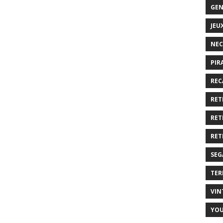
GEN
JEU
NEC
PIR
REC
RET
RET
RET
SEG
TER
VIN
YO