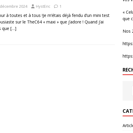
 décembre 2024
HystEric
1
« Cel
ur à toutes et à tous !Je m’étais déjà fendu d’un mini test
que c
usiaste sur le TheC64 « maxi » que j’adore ! Quand j’ai
s que
[…]
Nos 2
http
http
REC
CAT
Artic