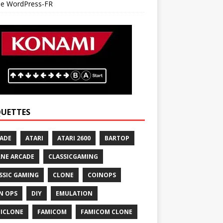
 de WordPress-FR
QUETTES
ADE
ATARI
ATARI 2600
BARTOP
NE ARCADE
CLASSICGAMING
SSIC GAMING
CLONE
COINOPS
N OPS
DIY
EMULATION
ICLONE
FAMICOM
FAMICOM CLONE