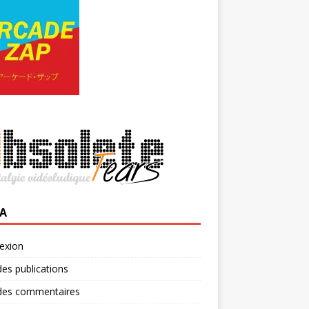
A
exion
des publications
 des commentaires