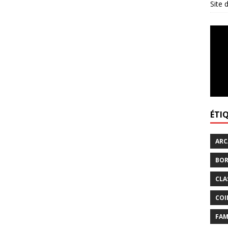
Site
ÉTI
ARC
BOR
CLA
COI
FAM