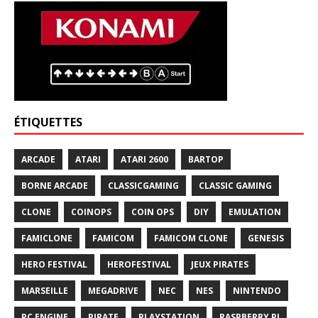
ÉTIQUETTES
ARCADE
ATARI
ATARI 2600
BARTOP
BORNE ARCADE
CLASSICGAMING
CLASSIC GAMING
CLONE
COINOPS
COIN OPS
DIY
EMULATION
FAMICLONE
FAMICOM
FAMICOM CLONE
GENESIS
HERO FESTIVAL
HEROFESTIVAL
JEUX PIRATES
MARSEILLE
MEGADRIVE
NEC
NES
NINTENDO
PC ENGINE
PIRATE
PLAYSTATION
RASPBERRY PI