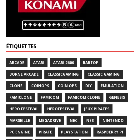
ÉTIQUETTES
ARCADE
ATARI
ATARI 2600
BARTOP
BORNE ARCADE
CLASSICGAMING
CLASSIC GAMING
CLONE
COINOPS
COIN OPS
DIY
EMULATION
FAMICLONE
FAMICOM
FAMICOM CLONE
GENESIS
HERO FESTIVAL
HEROFESTIVAL
JEUX PIRATES
MARSEILLE
MEGADRIVE
NEC
NES
NINTENDO
PC ENGINE
PIRATE
PLAYSTATION
RASPBERRY PI