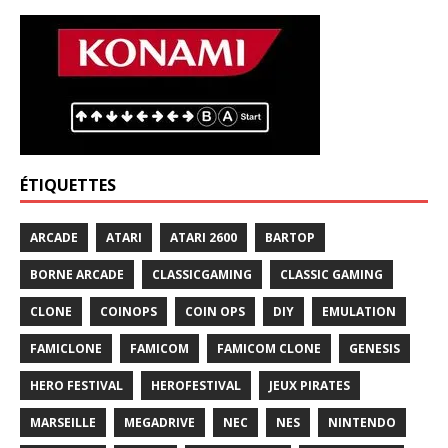
ÉTIQUETTES
ARCADE
ATARI
ATARI 2600
BARTOP
BORNE ARCADE
CLASSICGAMING
CLASSIC GAMING
CLONE
COINOPS
COIN OPS
DIY
EMULATION
FAMICLONE
FAMICOM
FAMICOM CLONE
GENESIS
HERO FESTIVAL
HEROFESTIVAL
JEUX PIRATES
MARSEILLE
MEGADRIVE
NEC
NES
NINTENDO