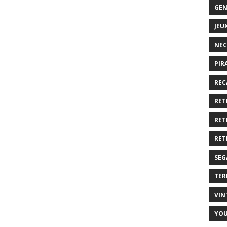
GEN
JEU
NEC
PIR
REC
RET
RET
RET
SEG
TER
VIN
YO