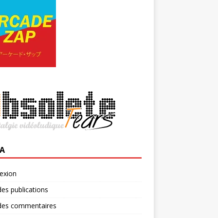
A
exion
des publications
 des commentaires