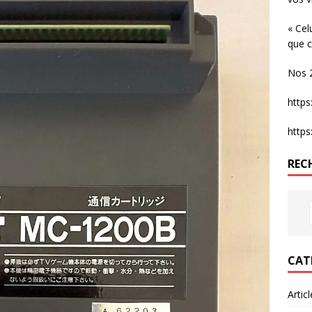
« Cel
que c
Nos 2
http
http
REC
CAT
Artic