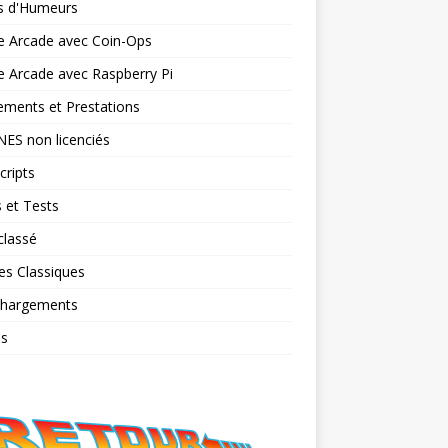
ts d'Humeurs
e Arcade avec Coin-Ops
 Arcade avec Raspberry Pi
ments et Prestations
NES non licenciés
cripts
 et Tests
classé
es Classiques
chargements
os