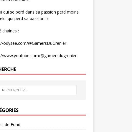
ui qui se perd dans sa passion perd moins
elui qui perd sa passion. »
 chaînes :
s://odysee.com/@GamersDuGrenier
s://www.youtube.com/@gamersdugrenier
HERCHE
ÉGORIES
les de Fond