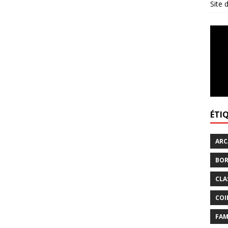
Site
ÉTI
ARC
BOR
CLA
COI
FAM