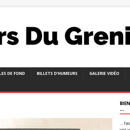
LES DE FOND
BILLETS D’HUMEURS
GALERIE VIDÉO
BIE
…
… l’a
vos v