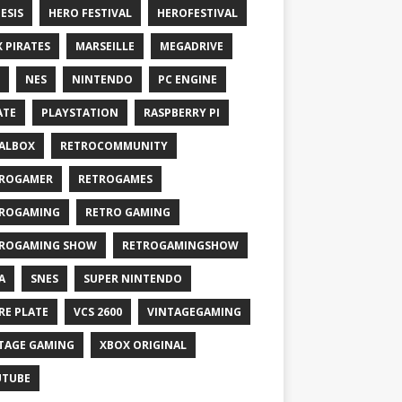
ESIS
HERO FESTIVAL
HEROFESTIVAL
X PIRATES
MARSEILLE
MEGADRIVE
NES
NINTENDO
PC ENGINE
ATE
PLAYSTATION
RASPBERRY PI
ALBOX
RETROCOMMUNITY
ROGAMER
RETROGAMES
ROGAMING
RETRO GAMING
ROGAMING SHOW
RETROGAMINGSHOW
A
SNES
SUPER NINTENDO
RE PLATE
VCS 2600
VINTAGEGAMING
TAGE GAMING
XBOX ORIGINAL
UTUBE