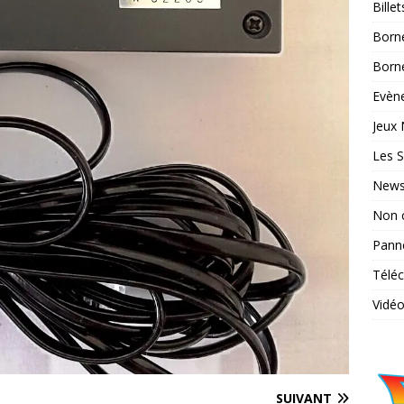
Bille
Born
Borne
Evène
Jeux 
Les S
News
Non 
Pann
Télé
Vidé
SUIVANT