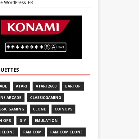
 de WordPress-FR
QUETTES
ADE
ATARI
ATARI 2600
BARTOP
NE ARCADE
CLASSICGAMING
SSIC GAMING
CLONE
COINOPS
N OPS
DIY
EMULATION
ICLONE
FAMICOM
FAMICOM CLONE