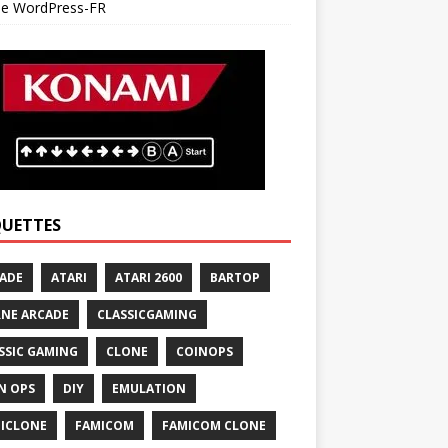
 de WordPress-FR
QUETTES
ADE
ATARI
ATARI 2600
BARTOP
NE ARCADE
CLASSICGAMING
SSIC GAMING
CLONE
COINOPS
N OPS
DIY
EMULATION
ICLONE
FAMICOM
FAMICOM CLONE