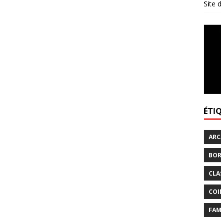
Site
ÉTI
ARC
BOR
CLA
COI
FAM