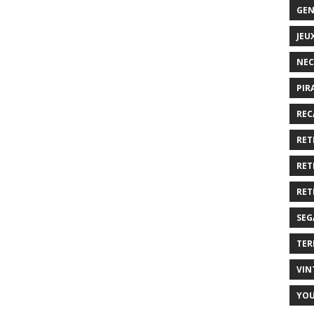
GEN
JEU
NEC
PIR
REC
RET
RET
RET
SEG
TER
VIN
YO