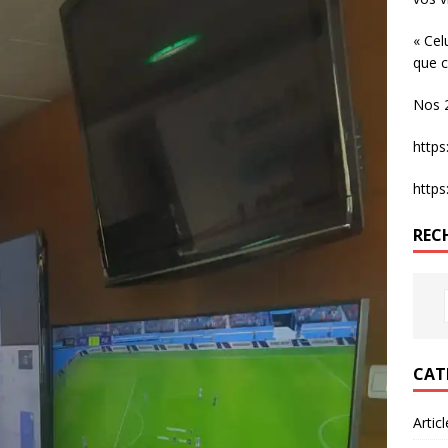
« Cel
que c
Nos 2
http
http
REC
CAT
Artic