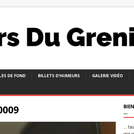
LES DE FOND
BILLETS D’HUMEURS
GALERIE VIDÉO
0009
BIE
…
… l’a
vos v