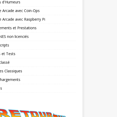
ts d'Humeurs
e Arcade avec Coin-Ops
 Arcade avec Raspberry Pi
ments et Prestations
NES non licenciés
cripts
 et Tests
classé
es Classiques
chargements
os