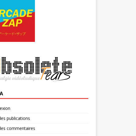
A
exion
des publications
 des commentaires