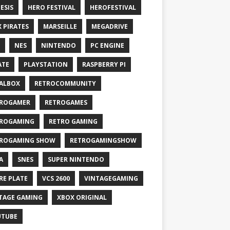
ESIS
HERO FESTIVAL
HEROFESTIVAL
X PIRATES
MARSEILLE
MEGADRIVE
NES
NINTENDO
PC ENGINE
ATE
PLAYSTATION
RASPBERRY PI
ALBOX
RETROCOMMUNITY
ROGAMER
RETROGAMES
ROGAMING
RETRO GAMING
ROGAMING SHOW
RETROGAMINGSHOW
A
SNES
SUPER NINTENDO
RE PLATE
VCS 2600
VINTAGEGAMING
TAGE GAMING
XBOX ORIGINAL
UTUBE