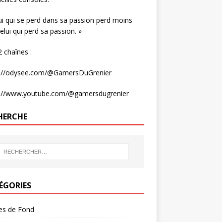
ui qui se perd dans sa passion perd moins
elui qui perd sa passion. »
 chaînes :
s://odysee.com/@GamersDuGrenier
s://www.youtube.com/@gamersdugrenier
HERCHE
ÉGORIES
les de Fond