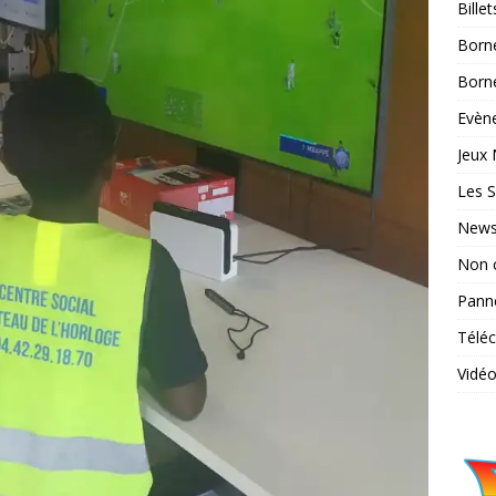
Bille
Born
Borne
Evène
Jeux 
Les S
News
Non 
Pann
Télé
Vidé