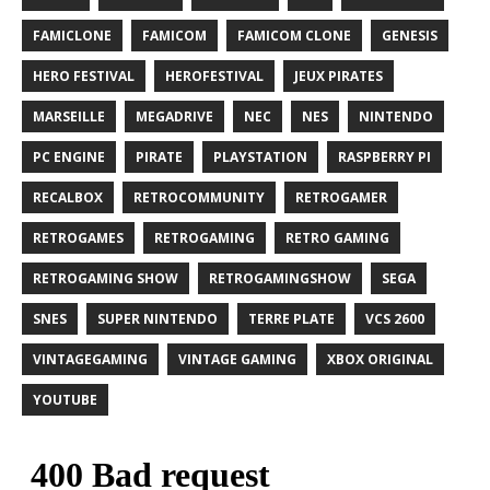
FAMICLONE
FAMICOM
FAMICOM CLONE
GENESIS
HERO FESTIVAL
HEROFESTIVAL
JEUX PIRATES
MARSEILLE
MEGADRIVE
NEC
NES
NINTENDO
PC ENGINE
PIRATE
PLAYSTATION
RASPBERRY PI
RECALBOX
RETROCOMMUNITY
RETROGAMER
RETROGAMES
RETROGAMING
RETRO GAMING
RETROGAMING SHOW
RETROGAMINGSHOW
SEGA
SNES
SUPER NINTENDO
TERRE PLATE
VCS 2600
VINTAGEGAMING
VINTAGE GAMING
XBOX ORIGINAL
YOUTUBE