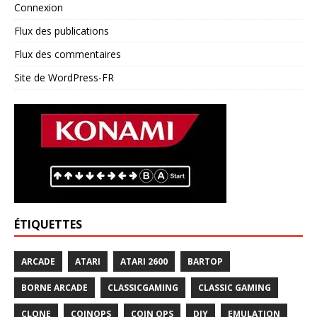
Connexion
Flux des publications
Flux des commentaires
Site de WordPress-FR
ÉTIQUETTES
ARCADE
ATARI
ATARI 2600
BARTOP
BORNE ARCADE
CLASSICGAMING
CLASSIC GAMING
CLONE
COINOPS
COIN OPS
DIY
EMULATION