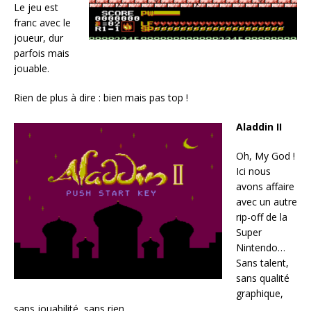
Le jeu est
franc avec le
joueur, dur
parfois mais
jouable.
Rien de plus à dire : bien mais pas top !
Aladdin II
Oh, My God !
Ici nous
avons affaire
avec un autre
rip-off de la
Super
Nintendo…
Sans talent,
sans qualité
graphique,
sans jouabilité, sans rien…