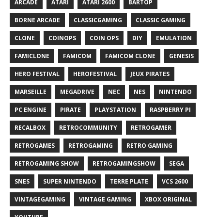
ARCADE
ATARI
ATARI 2600
BARTOP
BORNE ARCADE
CLASSICGAMING
CLASSIC GAMING
CLONE
COINOPS
COIN OPS
DIY
EMULATION
FAMICLONE
FAMICOM
FAMICOM CLONE
GENESIS
HERO FESTIVAL
HEROFESTIVAL
JEUX PIRATES
MARSEILLE
MEGADRIVE
NEC
NES
NINTENDO
PC ENGINE
PIRATE
PLAYSTATION
RASPBERRY PI
RECALBOX
RETROCOMMUNITY
RETROGAMER
RETROGAMES
RETROGAMING
RETRO GAMING
RETROGAMING SHOW
RETROGAMINGSHOW
SEGA
SNES
SUPER NINTENDO
TERRE PLATE
VCS 2600
VINTAGEGAMING
VINTAGE GAMING
XBOX ORIGINAL