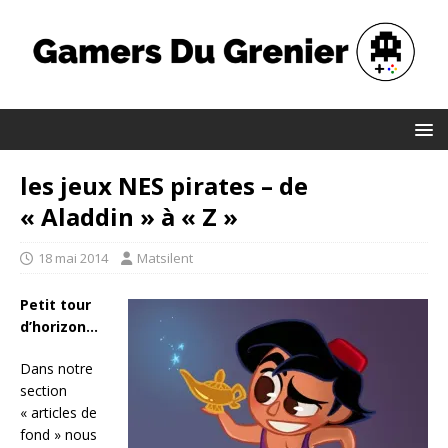
les jeux NES pirates – de
« Aladdin » à « Z »
18 mai 2014
Matsilent
Petit tour
d’horizon…
Dans notre
section
« articles de
fond » nous