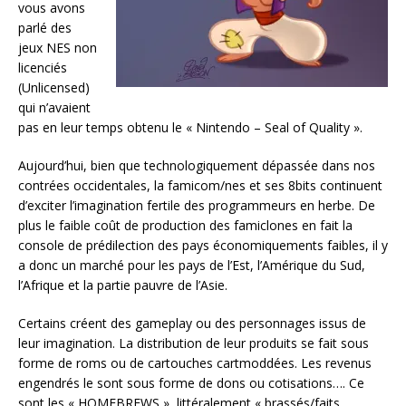
vous avons
parlé des
jeux NES non
licenciés
(Unlicensed)
qui n’avaient
pas en leur temps obtenu le « Nintendo – Seal of Quality ».
Aujourd’hui, bien que technologiquement dépassée dans nos
contrées occidentales, la famicom/nes et ses 8bits continuent
d’exciter l’imagination fertile des programmeurs en herbe. De
plus le faible coût de production des famiclones en fait la
console de prédilection des pays économiquements faibles, il y
a donc un marché pour les pays de l’Est, l’Amérique du Sud,
l’Afrique et la partie pauvre de l’Asie.
Certains créent des gameplay ou des personnages issus de
leur imagination. La distribution de leur produits se fait sous
forme de roms ou de cartouches cartmoddées. Les revenus
engendrés le sont sous forme de dons ou cotisations…. Ce
sont les « HOMEBREWS », littéralement « brassés/faits