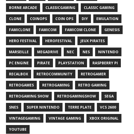
BORNE ARCADE
CLASSICGAMING
CLASSIC GAMING
CLONE
COINOPS
COIN OPS
DIY
EMULATION
FAMICLONE
FAMICOM
FAMICOM CLONE
GENESIS
HERO FESTIVAL
HEROFESTIVAL
JEUX PIRATES
MARSEILLE
MEGADRIVE
NEC
NES
NINTENDO
PC ENGINE
PIRATE
PLAYSTATION
RASPBERRY PI
RECALBOX
RETROCOMMUNITY
RETROGAMER
RETROGAMES
RETROGAMING
RETRO GAMING
RETROGAMING SHOW
RETROGAMINGSHOW
SEGA
SNES
SUPER NINTENDO
TERRE PLATE
VCS 2600
VINTAGEGAMING
VINTAGE GAMING
XBOX ORIGINAL
YOUTUBE