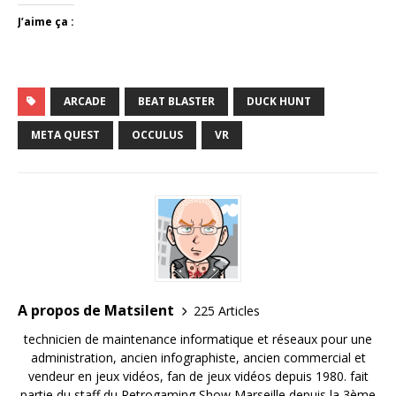
J’aime ça :
ARCADE
BEAT BLASTER
DUCK HUNT
META QUEST
OCCULUS
VR
A propos de Matsilent
225 Articles
technicien de maintenance informatique et réseaux pour une
administration, ancien infographiste, ancien commercial et
vendeur en jeux vidéos, fan de jeux vidéos depuis 1980. fait
partie du staff du Retrogaming Show Marseille depuis la 3ème