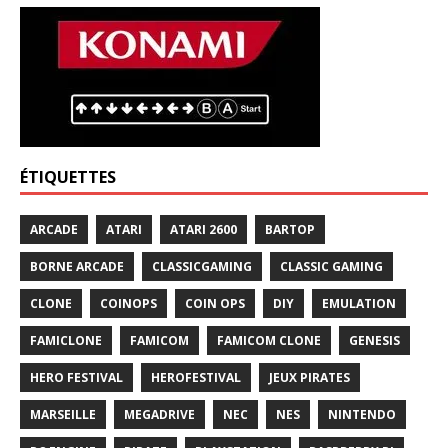
ÉTIQUETTES
ARCADE
ATARI
ATARI 2600
BARTOP
BORNE ARCADE
CLASSICGAMING
CLASSIC GAMING
CLONE
COINOPS
COIN OPS
DIY
EMULATION
FAMICLONE
FAMICOM
FAMICOM CLONE
GENESIS
HERO FESTIVAL
HEROFESTIVAL
JEUX PIRATES
MARSEILLE
MEGADRIVE
NEC
NES
NINTENDO