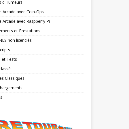
ts d'Humeurs
e Arcade avec Coin-Ops
 Arcade avec Raspberry Pi
ments et Prestations
NES non licenciés
cripts
 et Tests
classé
es Classiques
chargements
os