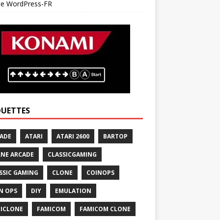
 de WordPress-FR
QUETTES
ADE
ATARI
ATARI 2600
BARTOP
NE ARCADE
CLASSICGAMING
SSIC GAMING
CLONE
COINOPS
N OPS
DIY
EMULATION
ICLONE
FAMICOM
FAMICOM CLONE