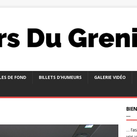
LES DE FOND
BILLETS D’HUMEURS
GALERIE VIDÉO
BIE
…
… l’a
vos v