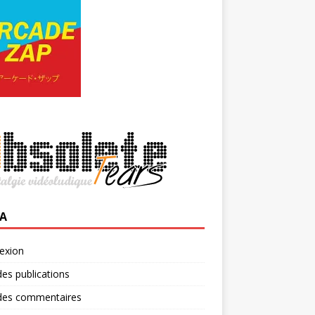
A
exion
des publications
 des commentaires