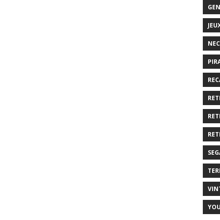
GEN
JEU
NEC
PIR
REC
RET
RET
RET
SEG
TER
VIN
YO