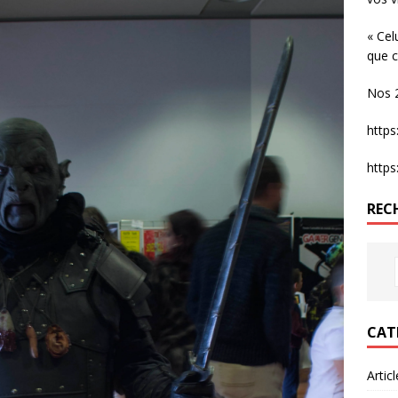
« Cel
que c
Nos 2
http
http
REC
CAT
Artic