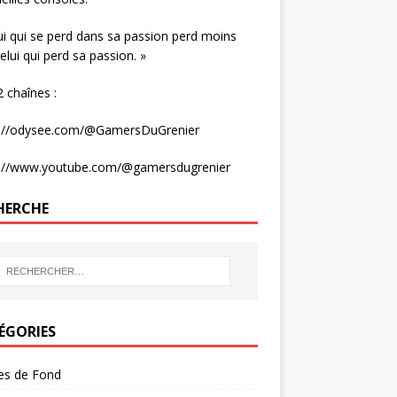
ui qui se perd dans sa passion perd moins
elui qui perd sa passion. »
 chaînes :
s://odysee.com/@GamersDuGrenier
s://www.youtube.com/@gamersdugrenier
HERCHE
ÉGORIES
les de Fond