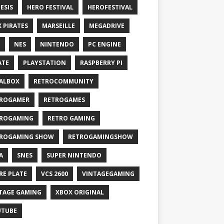
ESIS
HERO FESTIVAL
HEROFESTIVAL
X PIRATES
MARSEILLE
MEGADRIVE
NES
NINTENDO
PC ENGINE
ATE
PLAYSTATION
RASPBERRY PI
ALBOX
RETROCOMMUNITY
ROGAMER
RETROGAMES
ROGAMING
RETRO GAMING
ROGAMING SHOW
RETROGAMINGSHOW
A
SNES
SUPER NINTENDO
RE PLATE
VCS 2600
VINTAGEGAMING
TAGE GAMING
XBOX ORIGINAL
UTUBE