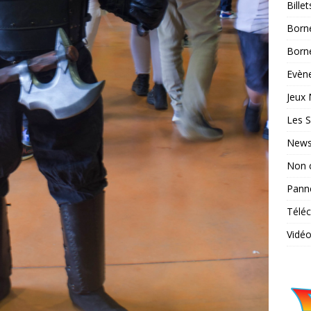
Bille
Born
Borne
Evène
Jeux 
Les S
News
Non 
Pann
Télé
Vidé