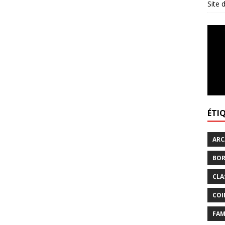
Site
ÉTI
ARC
BOR
CLA
COI
FAM