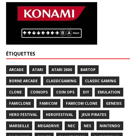
ÉTIQUETTES
ARCADE
ATARI
ATARI 2600
BARTOP
BORNE ARCADE
CLASSICGAMING
CLASSIC GAMING
CLONE
COINOPS
COIN OPS
DIY
EMULATION
FAMICLONE
FAMICOM
FAMICOM CLONE
GENESIS
HERO FESTIVAL
HEROFESTIVAL
JEUX PIRATES
MARSEILLE
MEGADRIVE
NEC
NES
NINTENDO