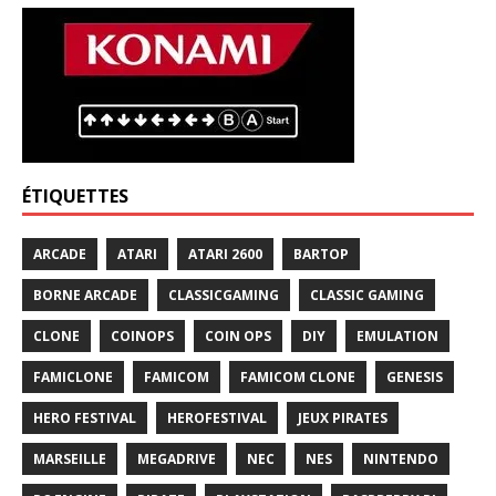
ÉTIQUETTES
ARCADE
ATARI
ATARI 2600
BARTOP
BORNE ARCADE
CLASSICGAMING
CLASSIC GAMING
CLONE
COINOPS
COIN OPS
DIY
EMULATION
FAMICLONE
FAMICOM
FAMICOM CLONE
GENESIS
HERO FESTIVAL
HEROFESTIVAL
JEUX PIRATES
MARSEILLE
MEGADRIVE
NEC
NES
NINTENDO