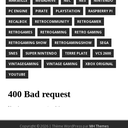
MARSEILLE
MEGADRIVE
NEC
NES
NINTENDO
PC ENGINE
PIRATE
PLAYSTATION
RASPBERRY PI
RECALBOX
RETROCOMMUNITY
RETROGAMER
RETROGAMES
RETROGAMING
RETRO GAMING
RETROGAMING SHOW
RETROGAMINGSHOW
SEGA
SNES
SUPER NINTENDO
TERRE PLATE
VCS 2600
VINTAGEGAMING
VINTAGE GAMING
XBOX ORIGINAL
YOUTUBE
Copyright © 2026 | Thème WordPress par
MH Themes