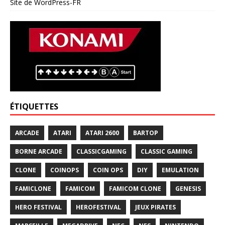
Site de WordPress-FR
ÉTIQUETTES
ARCADE
ATARI
ATARI 2600
BARTOP
BORNE ARCADE
CLASSICGAMING
CLASSIC GAMING
CLONE
COINOPS
COIN OPS
DIY
EMULATION
FAMICLONE
FAMICOM
FAMICOM CLONE
GENESIS
HERO FESTIVAL
HEROFESTIVAL
JEUX PIRATES