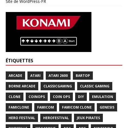
Site de WordPress-FR
ÉTIQUETTES
ARCADE
ATARI
ATARI 2600
BARTOP
BORNE ARCADE
CLASSICGAMING
CLASSIC GAMING
CLONE
COINOPS
COIN OPS
DIY
EMULATION
FAMICLONE
FAMICOM
FAMICOM CLONE
GENESIS
HERO FESTIVAL
HEROFESTIVAL
JEUX PIRATES