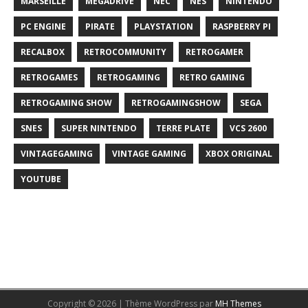
MARSEILLE
MEGADRIVE
NEC
NES
NINTENDO
PC ENGINE
PIRATE
PLAYSTATION
RASPBERRY PI
RECALBOX
RETROCOMMUNITY
RETROGAMER
RETROGAMES
RETROGAMING
RETRO GAMING
RETROGAMING SHOW
RETROGAMINGSHOW
SEGA
SNES
SUPER NINTENDO
TERRE PLATE
VCS 2600
VINTAGEGAMING
VINTAGE GAMING
XBOX ORIGINAL
YOUTUBE
Copyright © 2026 | Thème WordPress par
MH Themes