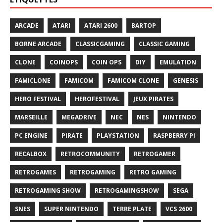
ARCADE
ATARI
ATARI 2600
BARTOP
BORNE ARCADE
CLASSICGAMING
CLASSIC GAMING
CLONE
COINOPS
COIN OPS
DIY
EMULATION
FAMICLONE
FAMICOM
FAMICOM CLONE
GENESIS
HERO FESTIVAL
HEROFESTIVAL
JEUX PIRATES
MARSEILLE
MEGADRIVE
NEC
NES
NINTENDO
PC ENGINE
PIRATE
PLAYSTATION
RASPBERRY PI
RECALBOX
RETROCOMMUNITY
RETROGAMER
RETROGAMES
RETROGAMING
RETRO GAMING
RETROGAMING SHOW
RETROGAMINGSHOW
SEGA
SNES
SUPER NINTENDO
TERRE PLATE
VCS 2600