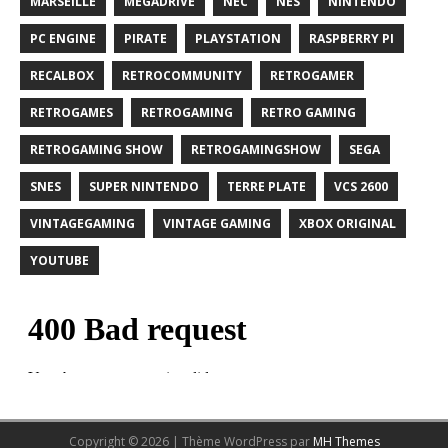
MARSEILLE
MEGADRIVE
NEC
NES
NINTENDO
PC ENGINE
PIRATE
PLAYSTATION
RASPBERRY PI
RECALBOX
RETROCOMMUNITY
RETROGAMER
RETROGAMES
RETROGAMING
RETRO GAMING
RETROGAMING SHOW
RETROGAMINGSHOW
SEGA
SNES
SUPER NINTENDO
TERRE PLATE
VCS 2600
VINTAGEGAMING
VINTAGE GAMING
XBOX ORIGINAL
YOUTUBE
Copyright © 2026 | Thème WordPress par
MH Themes