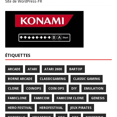
Site de WordPress-FR
ÉTIQUETTES
ARCADE
ATARI
ATARI 2600
BARTOP
BORNE ARCADE
CLASSICGAMING
CLASSIC GAMING
CLONE
COINOPS
COIN OPS
DIY
EMULATION
FAMICLONE
FAMICOM
FAMICOM CLONE
GENESIS
HERO FESTIVAL
HEROFESTIVAL
JEUX PIRATES