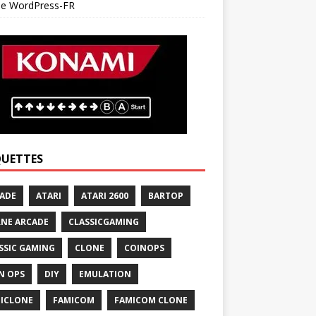
 de WordPress-FR
QUETTES
ADE
ATARI
ATARI 2600
BARTOP
NE ARCADE
CLASSICGAMING
SSIC GAMING
CLONE
COINOPS
N OPS
DIY
EMULATION
ICLONE
FAMICOM
FAMICOM CLONE