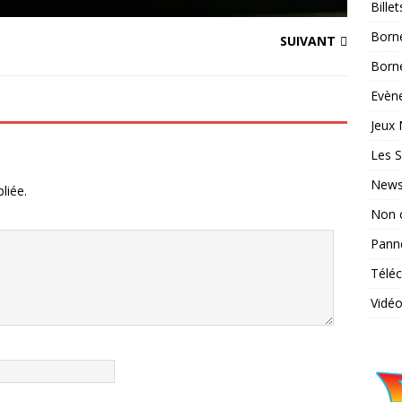
Bille
Born
SUIVANT
Borne
Evène
Jeux 
Les S
News
liée.
Non 
Pann
Télé
Vidé