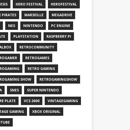
ESIS
HERO FESTIVAL
HEROFESTIVAL
X PIRATES
MARSEILLE
MEGADRIVE
NES
NINTENDO
PC ENGINE
ATE
PLAYSTATION
RASPBERRY PI
ALBOX
RETROCOMMUNITY
ROGAMER
RETROGAMES
ROGAMING
RETRO GAMING
ROGAMING SHOW
RETROGAMINGSHOW
A
SNES
SUPER NINTENDO
RE PLATE
VCS 2600
VINTAGEGAMING
TAGE GAMING
XBOX ORIGINAL
UTUBE