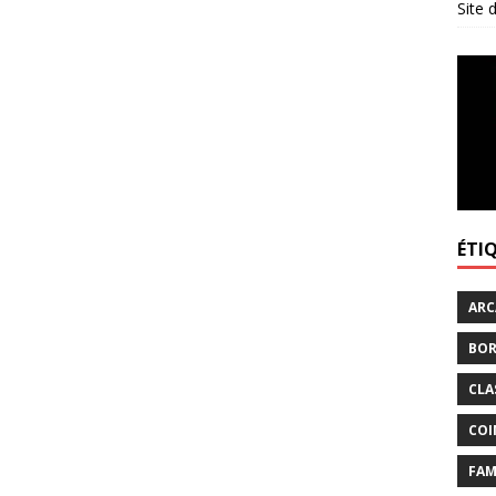
Site
ÉTI
ARC
BOR
CLA
COI
FAM