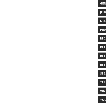
GEN
JEU
NEC
PIR
REC
RET
RET
RET
SEG
TER
VIN
YO