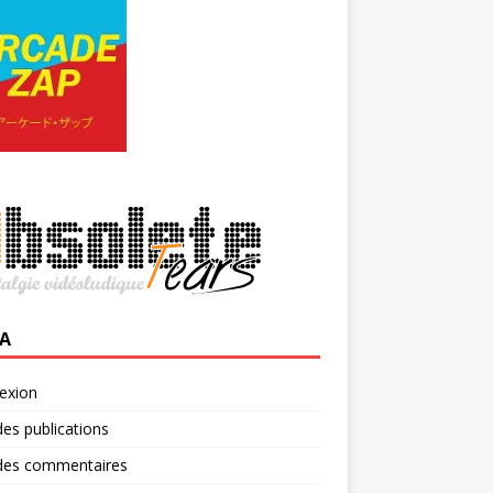
A
exion
des publications
 des commentaires