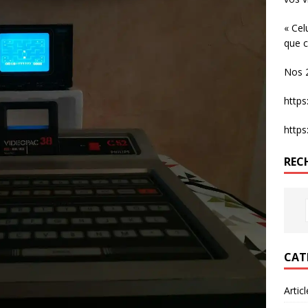
« Cel
que c
Nos 2
http
http
REC
CAT
Artic