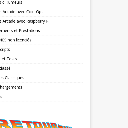
ts d'Humeurs
e Arcade avec Coin-Ops
 Arcade avec Raspberry Pi
ments et Prestations
NES non licenciés
cripts
 et Tests
classé
es Classiques
chargements
os