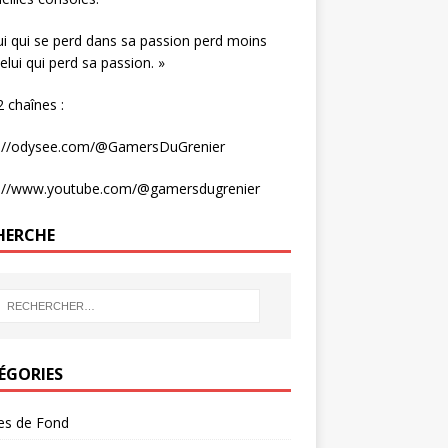
ui qui se perd dans sa passion perd moins
elui qui perd sa passion. »
 chaînes :
s://odysee.com/@GamersDuGrenier
s://www.youtube.com/@gamersdugrenier
HERCHE
ÉGORIES
les de Fond