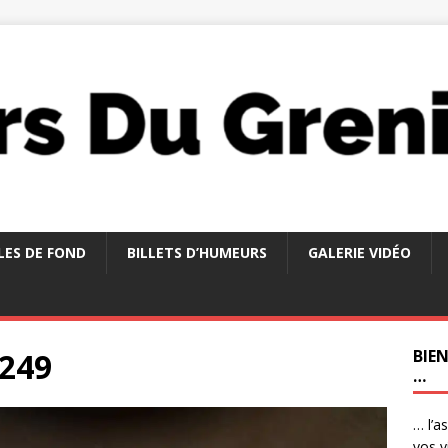
LES DE FOND
BILLETS D’HUMEURS
GALERIE VIDÉO
249
BIE
…
… l’a
vos v