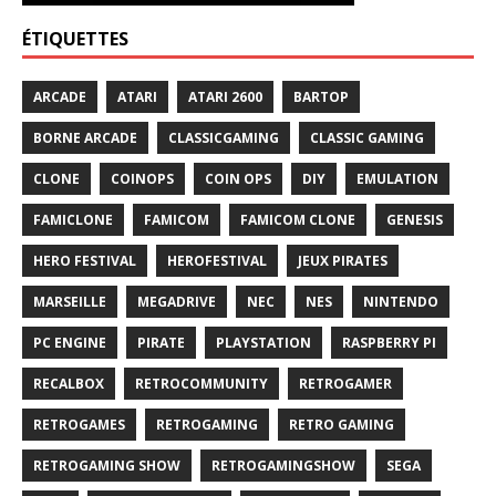
ÉTIQUETTES
ARCADE
ATARI
ATARI 2600
BARTOP
BORNE ARCADE
CLASSICGAMING
CLASSIC GAMING
CLONE
COINOPS
COIN OPS
DIY
EMULATION
FAMICLONE
FAMICOM
FAMICOM CLONE
GENESIS
HERO FESTIVAL
HEROFESTIVAL
JEUX PIRATES
MARSEILLE
MEGADRIVE
NEC
NES
NINTENDO
PC ENGINE
PIRATE
PLAYSTATION
RASPBERRY PI
RECALBOX
RETROCOMMUNITY
RETROGAMER
RETROGAMES
RETROGAMING
RETRO GAMING
RETROGAMING SHOW
RETROGAMINGSHOW
SEGA