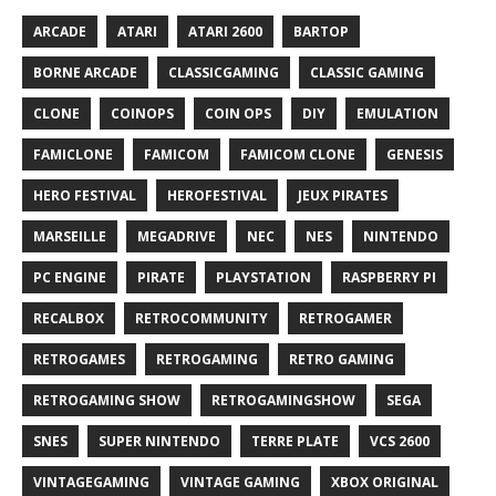
ARCADE
ATARI
ATARI 2600
BARTOP
BORNE ARCADE
CLASSICGAMING
CLASSIC GAMING
CLONE
COINOPS
COIN OPS
DIY
EMULATION
FAMICLONE
FAMICOM
FAMICOM CLONE
GENESIS
HERO FESTIVAL
HEROFESTIVAL
JEUX PIRATES
MARSEILLE
MEGADRIVE
NEC
NES
NINTENDO
PC ENGINE
PIRATE
PLAYSTATION
RASPBERRY PI
RECALBOX
RETROCOMMUNITY
RETROGAMER
RETROGAMES
RETROGAMING
RETRO GAMING
RETROGAMING SHOW
RETROGAMINGSHOW
SEGA
SNES
SUPER NINTENDO
TERRE PLATE
VCS 2600
VINTAGEGAMING
VINTAGE GAMING
XBOX ORIGINAL