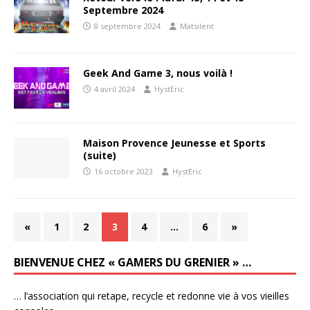
Septembre 2024
8 septembre 2024
Matsilent
Geek And Game 3, nous voilà !
4 avril 2024
HystEric
Maison Provence Jeunesse et Sports
(suite)
16 octobre 2023
HystEric
«
1
2
3
4
…
6
»
BIENVENUE CHEZ « GAMERS DU GRENIER » …
… l’association qui retape, recycle et redonne vie à vos vieilles