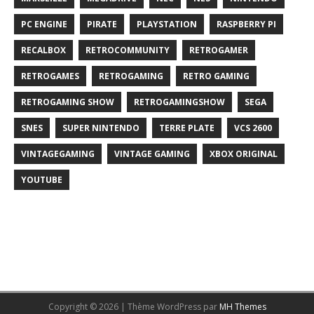
PC ENGINE
PIRATE
PLAYSTATION
RASPBERRY PI
RECALBOX
RETROCOMMUNITY
RETROGAMER
RETROGAMES
RETROGAMING
RETRO GAMING
RETROGAMING SHOW
RETROGAMINGSHOW
SEGA
SNES
SUPER NINTENDO
TERRE PLATE
VCS 2600
VINTAGEGAMING
VINTAGE GAMING
XBOX ORIGINAL
YOUTUBE
Copyright © 2026 | Thème WordPress par
MH Themes