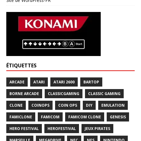
Site de WordPress-FR
ÉTIQUETTES
ARCADE
ATARI
ATARI 2600
BARTOP
BORNE ARCADE
CLASSICGAMING
CLASSIC GAMING
CLONE
COINOPS
COIN OPS
DIY
EMULATION
FAMICLONE
FAMICOM
FAMICOM CLONE
GENESIS
HERO FESTIVAL
HEROFESTIVAL
JEUX PIRATES
MARSEILLE
MEGADRIVE
NEC
NES
NINTENDO