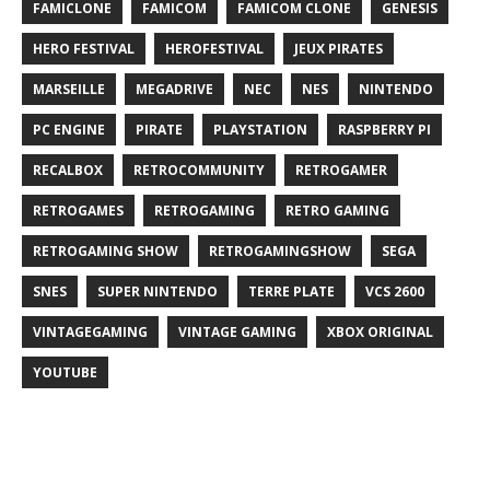
FAMICLONE
FAMICOM
FAMICOM CLONE
GENESIS
HERO FESTIVAL
HEROFESTIVAL
JEUX PIRATES
MARSEILLE
MEGADRIVE
NEC
NES
NINTENDO
PC ENGINE
PIRATE
PLAYSTATION
RASPBERRY PI
RECALBOX
RETROCOMMUNITY
RETROGAMER
RETROGAMES
RETROGAMING
RETRO GAMING
RETROGAMING SHOW
RETROGAMINGSHOW
SEGA
SNES
SUPER NINTENDO
TERRE PLATE
VCS 2600
VINTAGEGAMING
VINTAGE GAMING
XBOX ORIGINAL
YOUTUBE