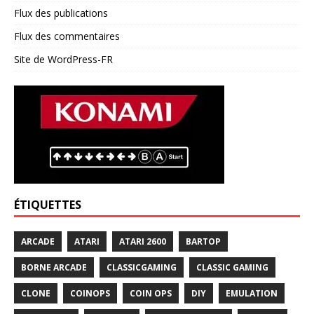
Flux des publications
Flux des commentaires
Site de WordPress-FR
ÉTIQUETTES
ARCADE
ATARI
ATARI 2600
BARTOP
BORNE ARCADE
CLASSICGAMING
CLASSIC GAMING
CLONE
COINOPS
COIN OPS
DIY
EMULATION