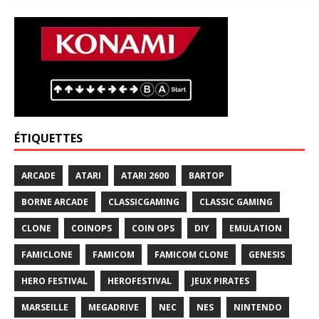
ÉTIQUETTES
ARCADE
ATARI
ATARI 2600
BARTOP
BORNE ARCADE
CLASSICGAMING
CLASSIC GAMING
CLONE
COINOPS
COIN OPS
DIY
EMULATION
FAMICLONE
FAMICOM
FAMICOM CLONE
GENESIS
HERO FESTIVAL
HEROFESTIVAL
JEUX PIRATES
MARSEILLE
MEGADRIVE
NEC
NES
NINTENDO