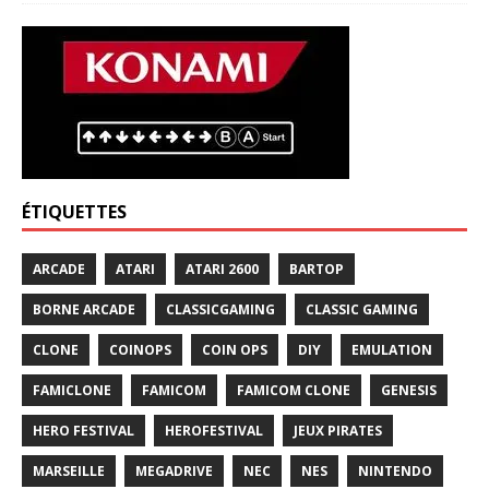
ÉTIQUETTES
ARCADE
ATARI
ATARI 2600
BARTOP
BORNE ARCADE
CLASSICGAMING
CLASSIC GAMING
CLONE
COINOPS
COIN OPS
DIY
EMULATION
FAMICLONE
FAMICOM
FAMICOM CLONE
GENESIS
HERO FESTIVAL
HEROFESTIVAL
JEUX PIRATES
MARSEILLE
MEGADRIVE
NEC
NES
NINTENDO