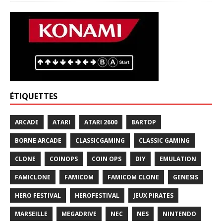
ÉTIQUETTES
ARCADE
ATARI
ATARI 2600
BARTOP
BORNE ARCADE
CLASSICGAMING
CLASSIC GAMING
CLONE
COINOPS
COIN OPS
DIY
EMULATION
FAMICLONE
FAMICOM
FAMICOM CLONE
GENESIS
HERO FESTIVAL
HEROFESTIVAL
JEUX PIRATES
MARSEILLE
MEGADRIVE
NEC
NES
NINTENDO