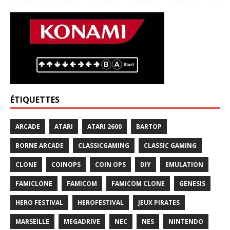
ÉTIQUETTES
ARCADE
ATARI
ATARI 2600
BARTOP
BORNE ARCADE
CLASSICGAMING
CLASSIC GAMING
CLONE
COINOPS
COIN OPS
DIY
EMULATION
FAMICLONE
FAMICOM
FAMICOM CLONE
GENESIS
HERO FESTIVAL
HEROFESTIVAL
JEUX PIRATES
MARSEILLE
MEGADRIVE
NEC
NES
NINTENDO