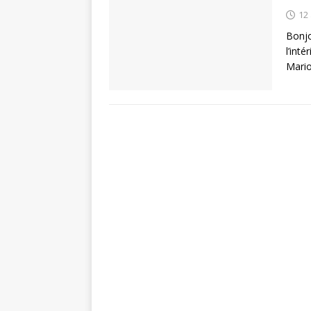
12 
Bonjo
l’int
Mario