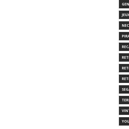
GEN
JEU
NEC
PIR
REC
RET
RET
RET
SEG
TER
VIN
YO