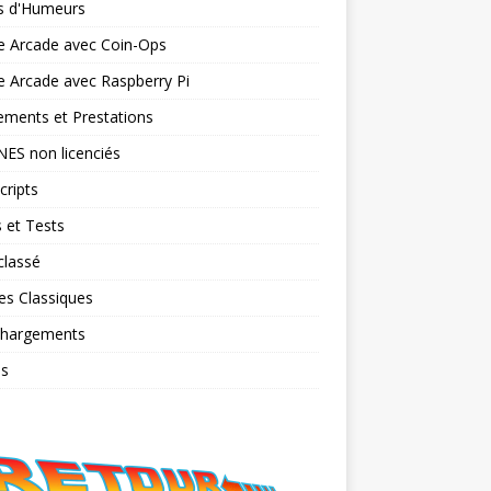
ts d'Humeurs
e Arcade avec Coin-Ops
 Arcade avec Raspberry Pi
ments et Prestations
NES non licenciés
cripts
 et Tests
classé
es Classiques
chargements
os