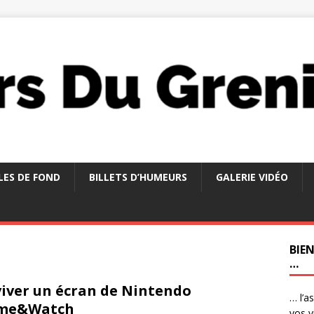
LES DE FOND
BILLETS D’HUMEURS
GALERIE VIDÉO
BIE
…
iver un écran de Nintendo
… l’a
me&Watch
vos v