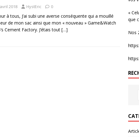
avril 2018
HystEric
0
« Cel
ur à tous, J’ai subi une averse conséquente qui a mouillé
que c
érieur de mon sac ainsi que mon « nouveau » Game&Watch
’s Cement Factory. J’étais tout
[…]
Nos 2
http
http
REC
CAT
Artic