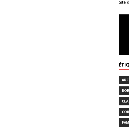
Site
ÉTI
ARC
BOR
CLA
COI
FAM