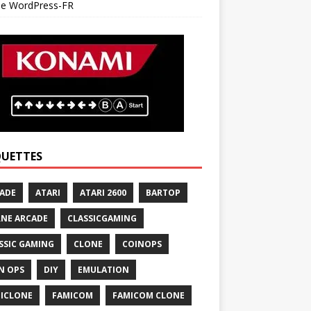
 de WordPress-FR
QUETTES
ADE
ATARI
ATARI 2600
BARTOP
NE ARCADE
CLASSICGAMING
SSIC GAMING
CLONE
COINOPS
N OPS
DIY
EMULATION
ICLONE
FAMICOM
FAMICOM CLONE