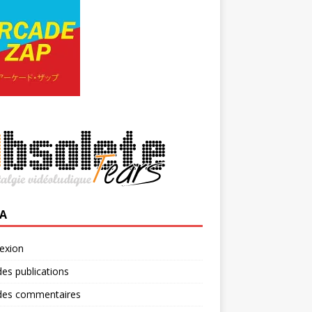
A
exion
des publications
 des commentaires