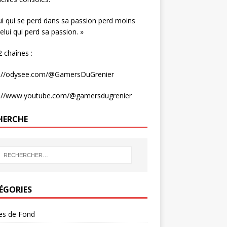
ui qui se perd dans sa passion perd moins
elui qui perd sa passion. »
 chaînes :
s://odysee.com/@GamersDuGrenier
s://www.youtube.com/@gamersdugrenier
HERCHE
ÉGORIES
les de Fond