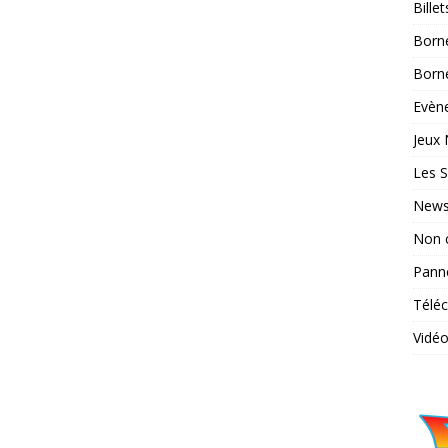
Bille
Born
Borne
Evène
Jeux 
Les S
News
Non 
Pann
Télé
Vidé