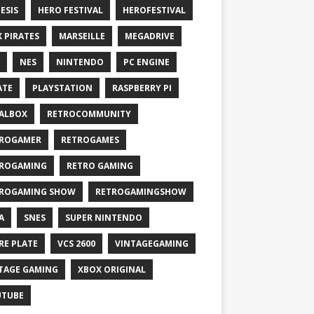
ESIS
HERO FESTIVAL
HEROFESTIVAL
X PIRATES
MARSEILLE
MEGADRIVE
NES
NINTENDO
PC ENGINE
ATE
PLAYSTATION
RASPBERRY PI
ALBOX
RETROCOMMUNITY
ROGAMER
RETROGAMES
ROGAMING
RETRO GAMING
ROGAMING SHOW
RETROGAMINGSHOW
A
SNES
SUPER NINTENDO
RE PLATE
VCS 2600
VINTAGEGAMING
TAGE GAMING
XBOX ORIGINAL
UTUBE