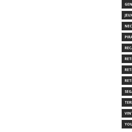
GEN
JEU
NEC
PIR
REC
RET
RET
RET
SEG
TER
VIN
YO