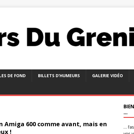
LES DE FOND
BILLETS D’HUMEURS
GALERIE VIDÉO
BIE
…
 Amiga 600 comme avant, mais en
… l’a
ux !
vos v