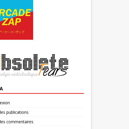
A
exion
des publications
 des commentaires