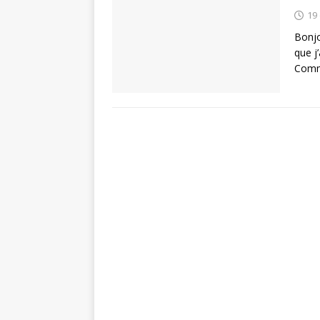
19
Bonjo
que j
Comm