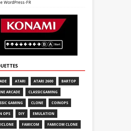
 de WordPress-FR
QUETTES
ADE
ATARI
ATARI 2600
BARTOP
NE ARCADE
CLASSICGAMING
SSIC GAMING
CLONE
COINOPS
N OPS
DIY
EMULATION
ICLONE
FAMICOM
FAMICOM CLONE