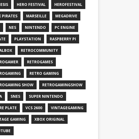
ESIS
HERO FESTIVAL
HEROFESTIVAL
X PIRATES
MARSEILLE
MEGADRIVE
NES
NINTENDO
PC ENGINE
ATE
PLAYSTATION
RASPBERRY PI
ALBOX
RETROCOMMUNITY
ROGAMER
RETROGAMES
ROGAMING
RETRO GAMING
ROGAMING SHOW
RETROGAMINGSHOW
A
SNES
SUPER NINTENDO
RE PLATE
VCS 2600
VINTAGEGAMING
TAGE GAMING
XBOX ORIGINAL
UTUBE