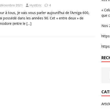
 décembre 2021
HystEric
4
« Cel
ur à tous, Je vais vous parler aujourd’hui de l’Amiga 600,
que c
’ai possédé dans les années 90. Cet « entre deux » de
odore (entre le
[…]
Nos 2
http
http
REC
CAT
Artic