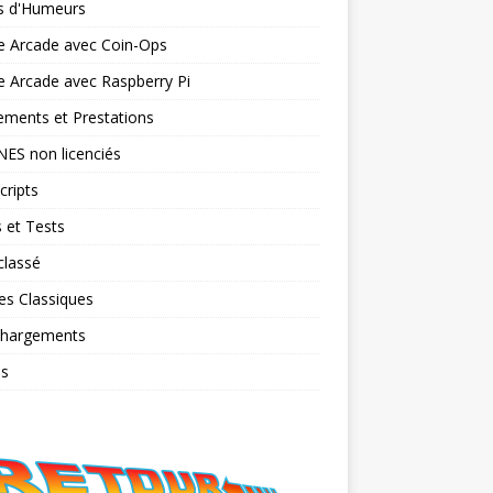
ts d'Humeurs
e Arcade avec Coin-Ops
 Arcade avec Raspberry Pi
ments et Prestations
NES non licenciés
cripts
 et Tests
classé
es Classiques
chargements
os