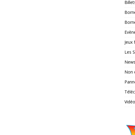
Bille
Born
Borne
Evène
Jeux 
Les S
News
Non 
Pann
Télé
Vidé