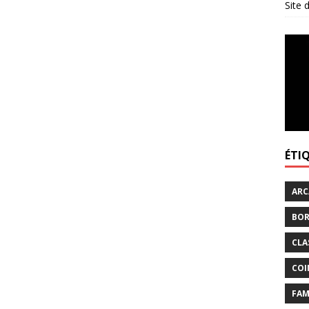
Site
ÉTI
ARC
BOR
CLA
COI
FAM