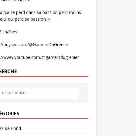
ui qui se perd dans sa passion perd moins
elui qui perd sa passion. »
 chaînes :
s://odysee.com/@GamersDuGrenier
s://www.youtube.com/@gamersdugrenier
HERCHE
ÉGORIES
les de Fond