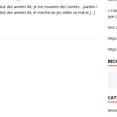
but des années 80, je me souviens des soirées… pardon !
« Cel
but des années 80, le marché du Jeu Vidéo va mal et
[…]
que c
Nos 2
http
http
REC
CAT
Artic