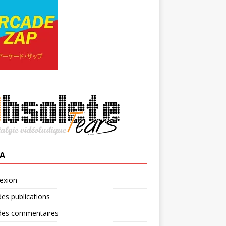
A
exion
des publications
 des commentaires