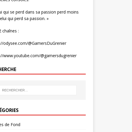
ui qui se perd dans sa passion perd moins
elui qui perd sa passion. »
 chaînes :
s://odysee.com/@GamersDuGrenier
s://www.youtube.com/@gamersdugrenier
HERCHE
ÉGORIES
les de Fond