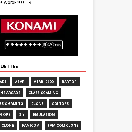
 de WordPress-FR
QUETTES
ADE
ATARI
ATARI 2600
BARTOP
NE ARCADE
CLASSICGAMING
SSIC GAMING
CLONE
COINOPS
N OPS
DIY
EMULATION
ICLONE
FAMICOM
FAMICOM CLONE