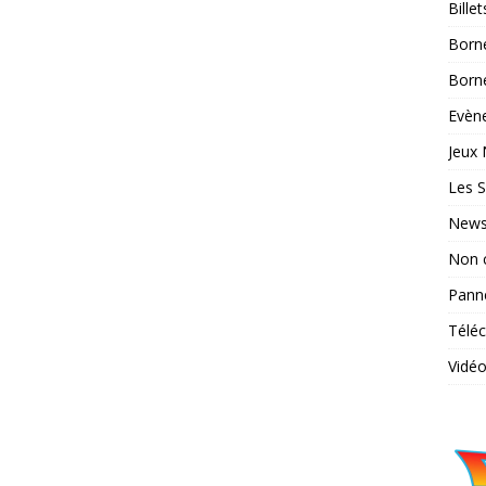
Bille
Born
Borne
Evène
Jeux 
Les S
News
Non 
Pann
Télé
Vidé