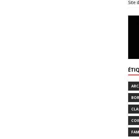
Site
ÉTI
ARC
BOR
CLA
COI
FAM