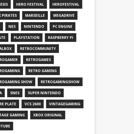
ESIS
HERO FESTIVAL
HEROFESTIVAL
X PIRATES
MARSEILLE
MEGADRIVE
NES
NINTENDO
PC ENGINE
ATE
PLAYSTATION
RASPBERRY PI
ALBOX
RETROCOMMUNITY
ROGAMER
RETROGAMES
ROGAMING
RETRO GAMING
ROGAMING SHOW
RETROGAMINGSHOW
A
SNES
SUPER NINTENDO
RE PLATE
VCS 2600
VINTAGEGAMING
TAGE GAMING
XBOX ORIGINAL
UTUBE