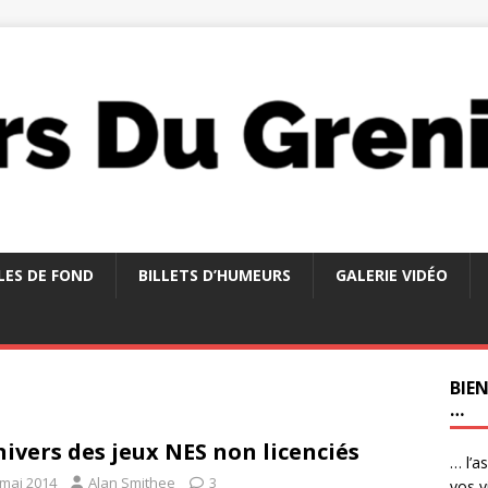
LES DE FOND
BILLETS D’HUMEURS
GALERIE VIDÉO
BIE
…
nivers des jeux NES non licenciés
… l’a
 mai 2014
Alan Smithee
3
vos v