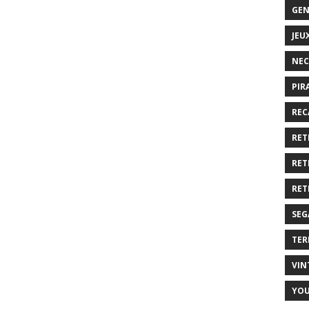
GEN
JEU
NEC
PIR
REC
RET
RET
RET
SEG
TER
VIN
YO