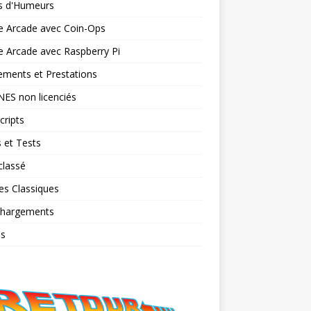
ts d'Humeurs
e Arcade avec Coin-Ops
 Arcade avec Raspberry Pi
ments et Prestations
NES non licenciés
cripts
 et Tests
classé
es Classiques
chargements
os