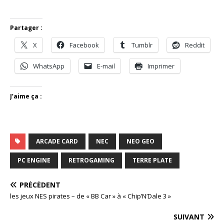
Partager :
X
Facebook
Tumblr
Reddit
WhatsApp
E-mail
Imprimer
J’aime ça :
ARCADE CARD
NEC
NEO GEO
PC ENGINE
RETROGAMING
TERRE PLATE
PRÉCÉDENT
les jeux NES pirates – de « BB Car » à « Chip’N’Dale 3 »
SUIVANT