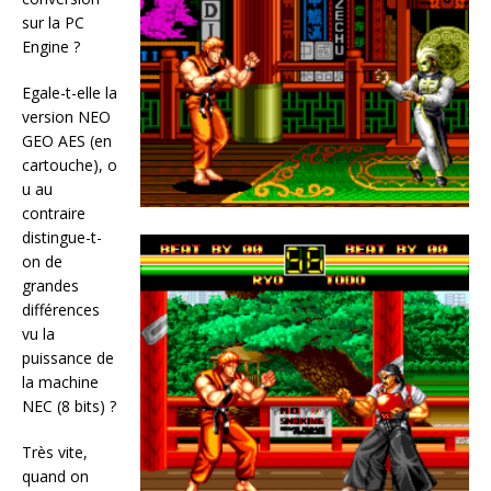
sur la PC
Engine ?
Egale-t-elle la
version NEO
GEO AES (en
cartouche), o
u au
contraire
distingue-t-
on de
grandes
différences
vu la
puissance de
la machine
NEC (8 bits) ?
Très vite,
quand on