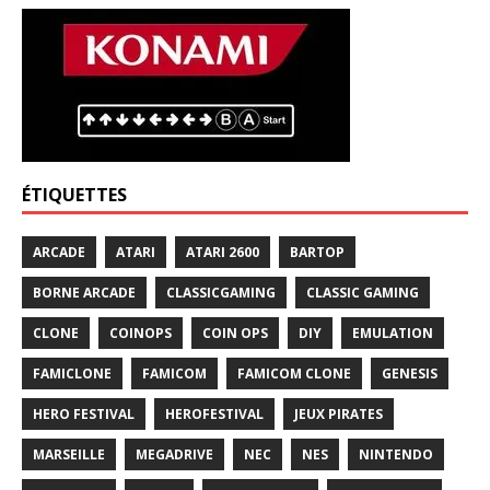
ÉTIQUETTES
ARCADE
ATARI
ATARI 2600
BARTOP
BORNE ARCADE
CLASSICGAMING
CLASSIC GAMING
CLONE
COINOPS
COIN OPS
DIY
EMULATION
FAMICLONE
FAMICOM
FAMICOM CLONE
GENESIS
HERO FESTIVAL
HEROFESTIVAL
JEUX PIRATES
MARSEILLE
MEGADRIVE
NEC
NES
NINTENDO