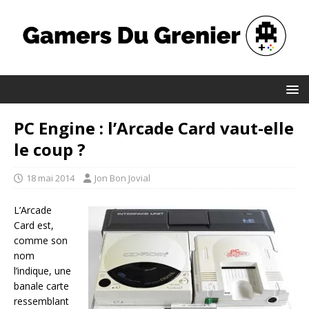
PC Engine : l’Arcade Card vaut-elle
le coup ?
18 mai 2014
Jon Bon Jovial
L’Arcade
Card est,
comme son
nom
l’indique, une
banale carte
ressemblant